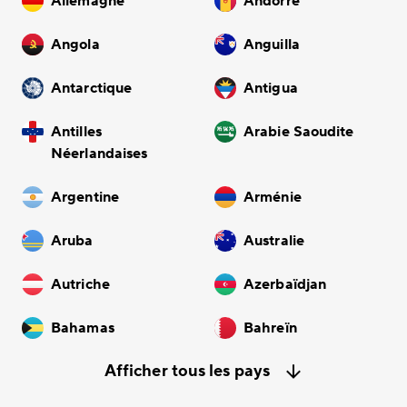
Allemagne
Andorre
Angola
Anguilla
Antarctique
Antigua
Antilles
Arabie Saoudite
Néerlandaises
Argentine
Arménie
Aruba
Australie
Autriche
Azerbaïdjan
Bahamas
Bahreïn
Afficher tous les pays