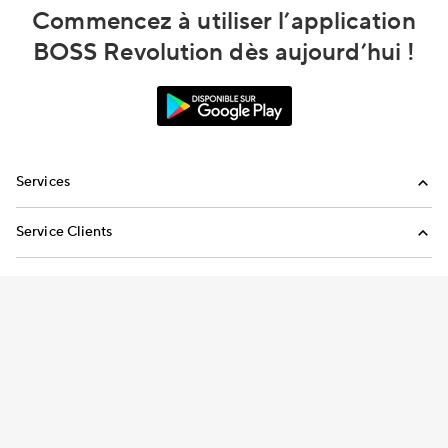
Commencez à utiliser l’application
BOSS Revolution dès aujourd’hui !
Services
Appels internationaux
Service Clients
Envoi de réapprovisionnements
FAQ
Envoyez-nous un email
Appelez-nous
Conditions générales
Conditions générales de transfert d’argent
Politique de confidentialité
Préférences de consentement
Copyright © 2026 Telecom Canada Corp. Tous droits réservés.