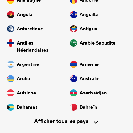
Allemagne
Andorre
Angola
Anguilla
Antarctique
Antigua
Antilles
Arabie Saoudite
Néerlandaises
Argentine
Arménie
Aruba
Australie
Autriche
Azerbaïdjan
Bahamas
Bahreïn
Afficher tous les pays