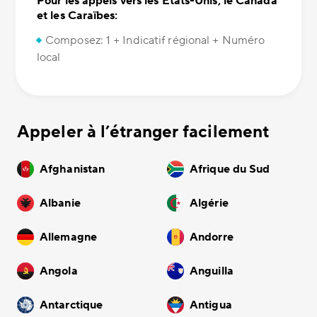
Pour les appels vers les États-Unis, le Canada
et les Caraïbes:
Composez: 1 + Indicatif régional + Numéro
local
Appeler à l’étranger facilement
Afghanistan
Afrique du Sud
Albanie
Algérie
Allemagne
Andorre
Angola
Anguilla
Antarctique
Antigua