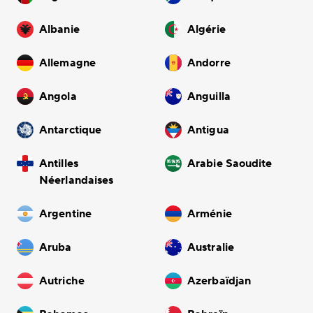
Albanie
Algérie
Allemagne
Andorre
Angola
Anguilla
Antarctique
Antigua
Antilles
Arabie Saoudite
Néerlandaises
Argentine
Arménie
Aruba
Australie
Autriche
Azerbaïdjan