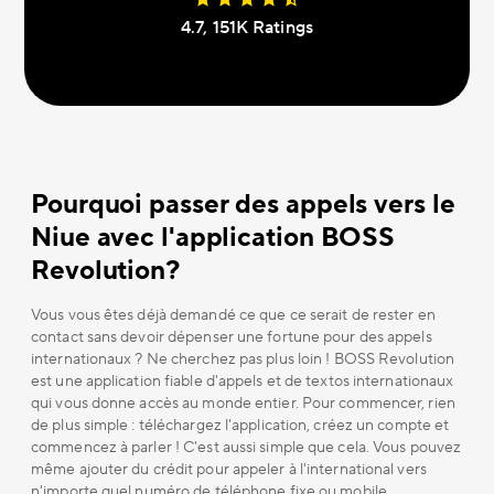
4.7, 151К Ratings
Pourquoi passer des appels vers le
Niue avec l'application BOSS
Revolution?
Vous vous êtes déjà demandé ce que ce serait de rester en
contact sans devoir dépenser une fortune pour des appels
internationaux ? Ne cherchez pas plus loin ! BOSS Revolution
est une application fiable d'appels et de textos internationaux
qui vous donne accès au monde entier. Pour commencer, rien
de plus simple : téléchargez l'application, créez un compte et
commencez à parler ! C'est aussi simple que cela. Vous pouvez
même ajouter du crédit pour appeler à l'international vers
n'importe quel numéro de téléphone fixe ou mobile.