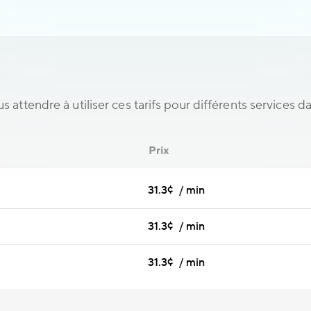
s attendre à utiliser ces tarifs pour différents services d
Prix
31.3¢ / min
31.3¢ / min
31.3¢ / min