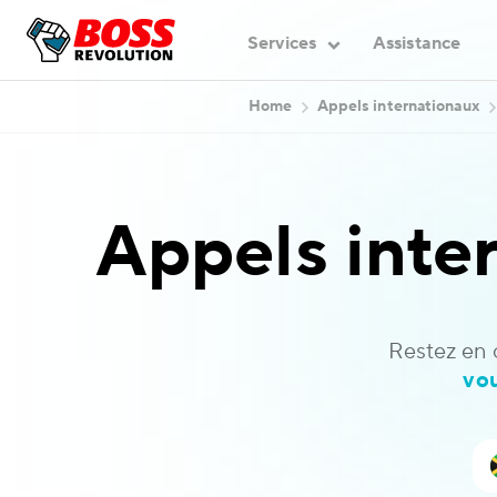
Services
Assistance
Home
Appels internationaux
Appels inte
Restez en 
vo