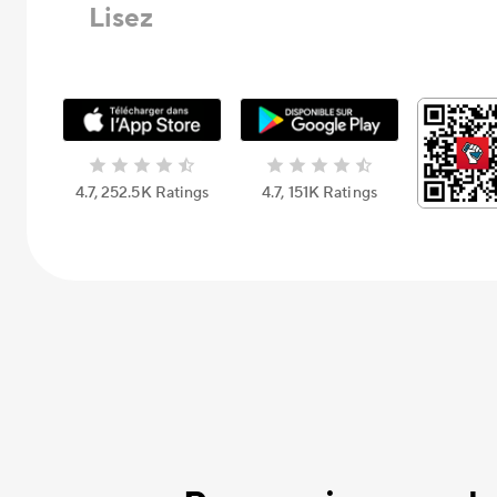
Lisez
4.7, 252.5К Ratings
4.7, 151К Ratings