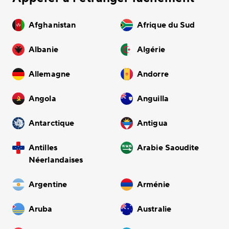
Afghanistan
Afrique du Sud
Albanie
Algérie
Allemagne
Andorre
Angola
Anguilla
Antarctique
Antigua
Antilles
Arabie Saoudite
Néerlandaises
Argentine
Arménie
Aruba
Australie