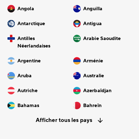
Angola
Anguilla
Antarctique
Antigua
Antilles
Arabie Saoudite
Néerlandaises
Argentine
Arménie
Aruba
Australie
Autriche
Azerbaïdjan
Bahamas
Bahreïn
Afficher tous les pays