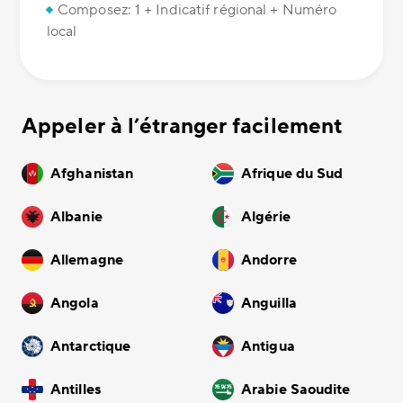
Composez: 1 + Indicatif régional + Numéro
local
Appeler à l’étranger facilement
Afghanistan
Afrique du Sud
Albanie
Algérie
Allemagne
Andorre
Angola
Anguilla
Antarctique
Antigua
Antilles
Arabie Saoudite