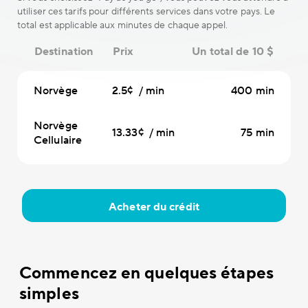
utiliser ces tarifs pour différents services dans votre pays. Le
total est applicable aux minutes de chaque appel.
Destination
Prix
Un total de 10 $
Norvège
2.5¢ / min
400 min
Norvège
13.33¢ / min
75 min
Cellulaire
Acheter du crédit
Commencez en quelques étapes
simples