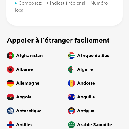
Composez: 1 + Indicatif régional + Numéro
local
Appeler à l’étranger facilement
Afghanistan
Afrique du Sud
Albanie
Algérie
Allemagne
Andorre
Angola
Anguilla
Antarctique
Antigua
Antilles
Arabie Saoudite