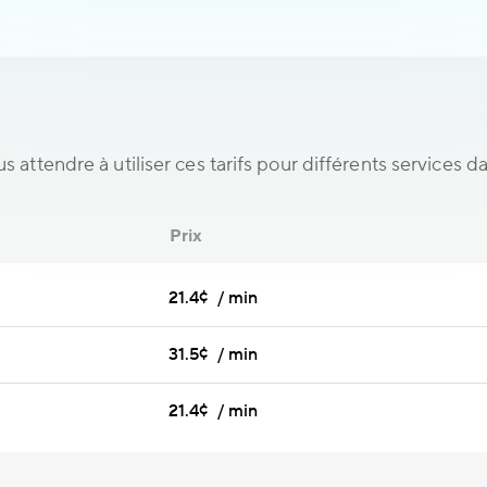
s attendre à utiliser ces tarifs pour différents services d
Prix
21.4¢ / min
31.5¢ / min
21.4¢ / min