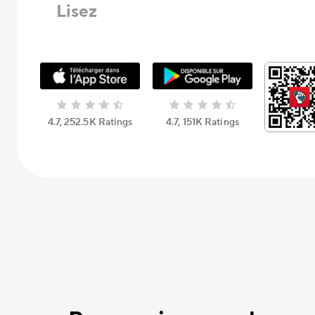
Lisez
4.7, 252.5К Ratings
4.7, 151К Ratings