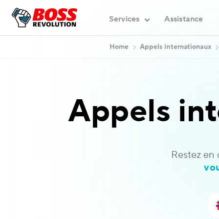
Services
Assistance
Home
Appels internationaux
Appels in
Restez en 
vo