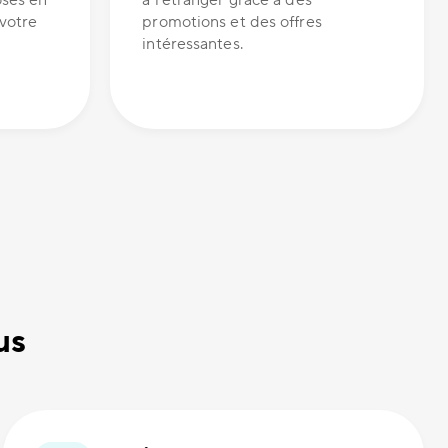
oses en
à l'étranger grâce à des
 votre
promotions et des offres
intéressantes.
us