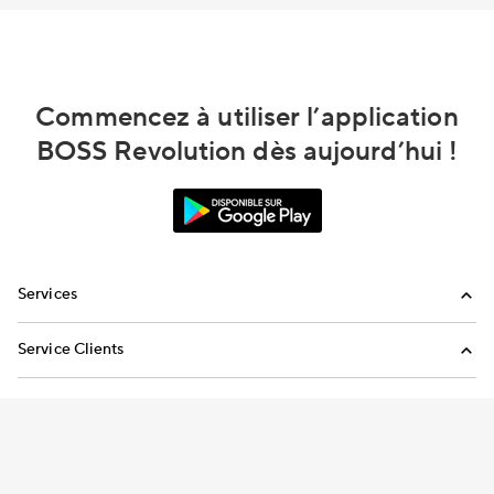
Commencez à utiliser l’application
BOSS Revolution dès aujourd’hui !
Services
Appels internationaux
Service Clients
Envoi de réapprovisionnements
FAQ
Envoyez-nous un email
Appelez-nous
Conditions générales
Conditions générales de transfert d’argent