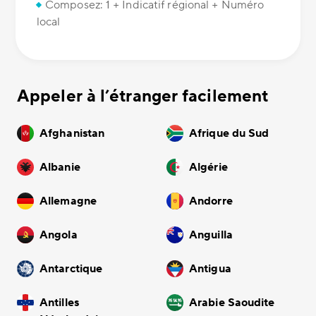
Composez: 1 + Indicatif régional + Numéro
local
Appeler à l’étranger facilement
Afghanistan
Afrique du Sud
Albanie
Algérie
Allemagne
Andorre
Angola
Anguilla
Antarctique
Antigua
Antilles
Arabie Saoudite