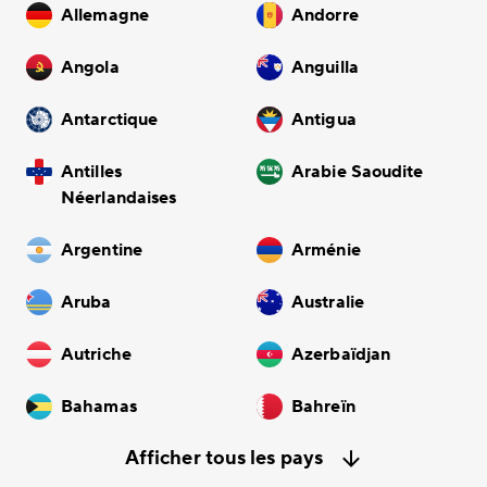
Allemagne
Andorre
Angola
Anguilla
Antarctique
Antigua
Antilles
Arabie Saoudite
Néerlandaises
Argentine
Arménie
Aruba
Australie
Autriche
Azerbaïdjan
Bahamas
Bahreïn
Afficher tous les pays