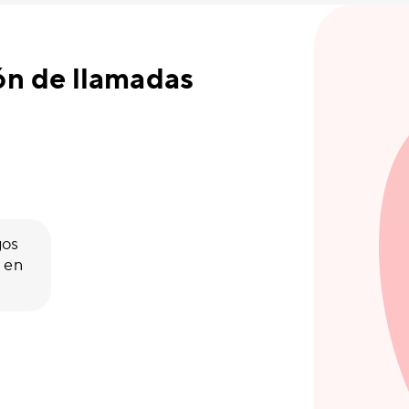
ón de llamadas
gos
n en