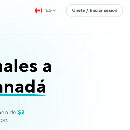
ES
Únete / Iniciar sesión
ales a
anadá
bono de
$2
on.