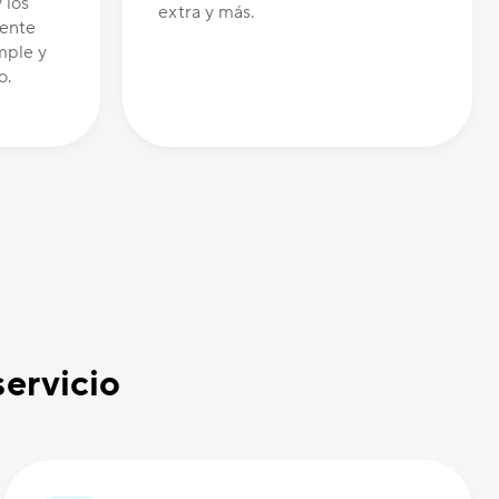
 los
extra y más.
tente
mple y
o.
servicio