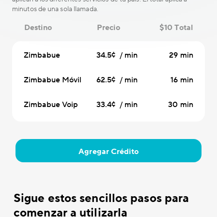
minutos de una sola llamada.
Destino
Precio
$10 Total
Zimbabue
34.5¢ / min
29 min
Zimbabue Móvil
62.5¢ / min
16 min
Zimbabue Voip
33.4¢ / min
30 min
Agregar Crédito
Sigue estos sencillos pasos para
comenzar a utilizarla