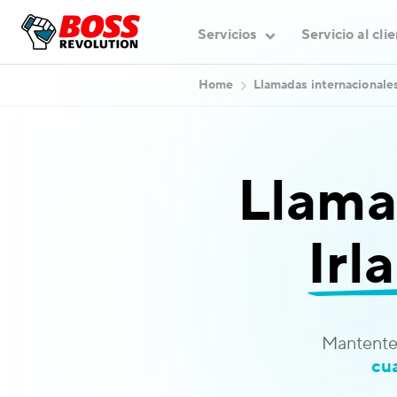
Servicios
Servicio al cli
Home
Llamadas internacionale
Llama
Irl
Mantente
cu