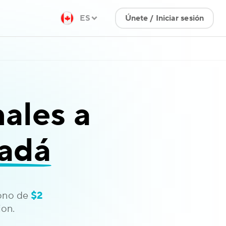
ES
Únete / Iniciar sesión
ales a
nadá
bono de
$2
on.