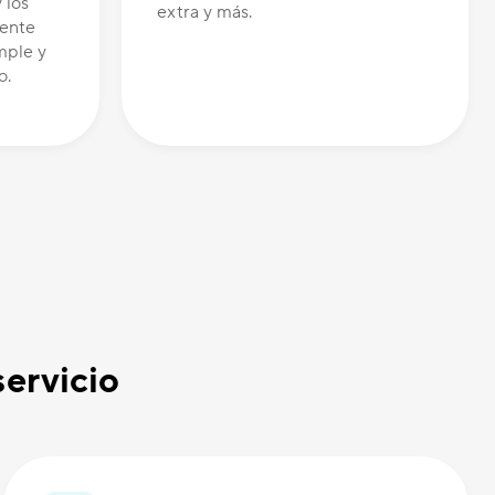
 los
extra y más.
tente
mple y
o.
servicio