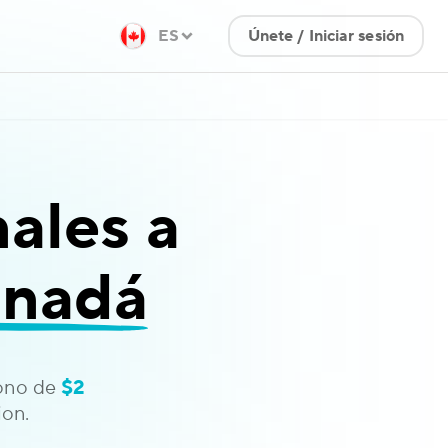
ES
Únete / Iniciar sesión
ales a
anadá
bono de
$2
on.