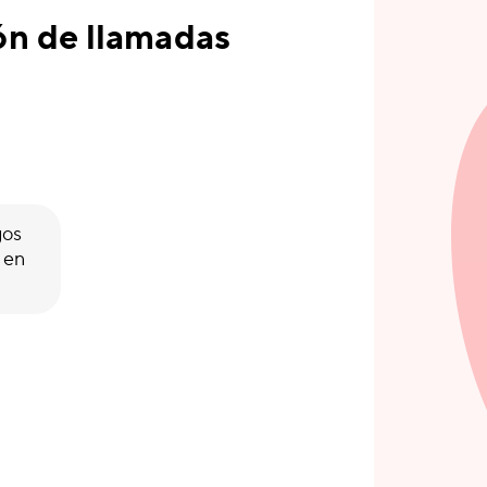
ón de llamadas
gos
 en