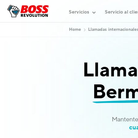
Servicios
Servicio al cli
Home
Llamadas internacionale
Llama
Berm
Mantente
cu