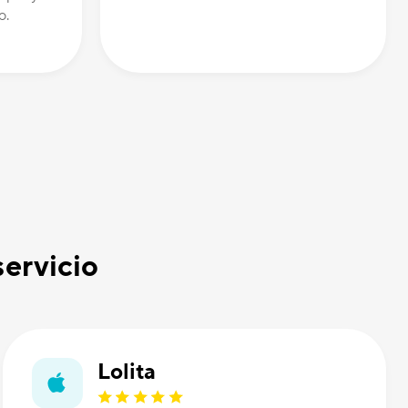
o.
servicio
Lolita