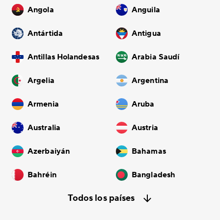
Angola
Anguila
Antártida
Antigua
Antillas Holandesas
Arabia Saudí
Argelia
Argentina
Armenia
Aruba
Australia
Austria
Azerbaiyán
Bahamas
Bahréin
Bangladesh
Todos los países