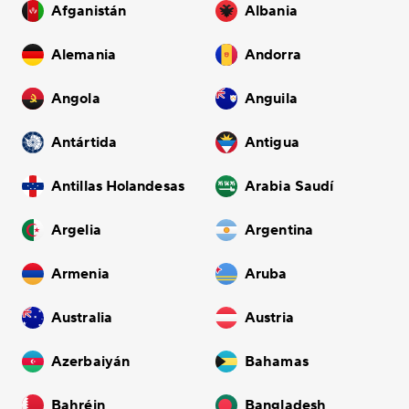
Afganistán
Albania
Alemania
Andorra
Angola
Anguila
Antártida
Antigua
Antillas Holandesas
Arabia Saudí
Argelia
Argentina
Armenia
Aruba
Australia
Austria
Azerbaiyán
Bahamas
Bahréin
Bangladesh