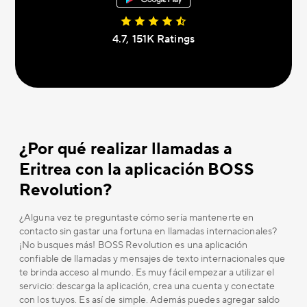
4.7, 151K Ratings
¿Por qué realizar llamadas a
Eritrea con la aplicación BOSS
Revolution?
¿Alguna vez te preguntaste cómo sería mantenerte en
contacto sin gastar una fortuna en llamadas internacionales?
¡No busques más! BOSS Revolution es una aplicación
confiable de llamadas y mensajes de texto internacionales que
te brinda acceso al mundo. Es muy fácil empezar a utilizar el
servicio: descarga la aplicación, crea una cuenta y conectate
con los tuyos. Es así de simple. Además puedes agregar saldo