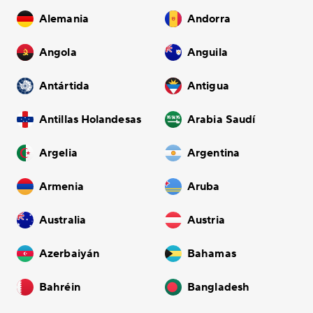
Alemania
Andorra
Angola
Anguila
Antártida
Antigua
Antillas Holandesas
Arabia Saudí
Argelia
Argentina
Armenia
Aruba
Australia
Austria
Azerbaiyán
Bahamas
Bahréin
Bangladesh