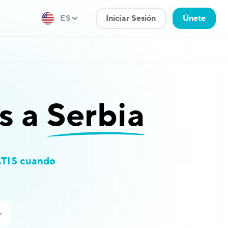
ES
Iniciar Sesión
Únete
s a
Serbia
TIS cuando