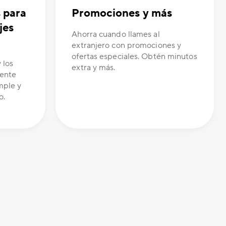
s para
Promociones y más
jes
Ahorra cuando llames al
extranjero con promociones y
ofertas especiales. Obtén minutos
 los
extra y más.
tente
mple y
o.