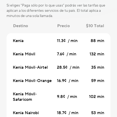
Si eliges "Paga sólo por lo que usas" podrás ver las tarifas que
aplican a los diferentes servicios de tu país. El total aplica a
minutos de una sola llamada.
Destino
Precio
$10 Total
Kenia
11.3¢ / min
88 min
Kenia Móvil
7.6¢ / min
132 min
Kenia Móvil-Airtel
28.5¢ / min
35 min
Kenia Móvil-Orange
16.9¢ / min
59 min
Kenia Móvil-
9.8¢ / min
102 min
Safaricom
Kenia Nairobi
18.7¢ / min
53 min