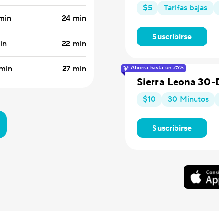
$5
Tarifas bajas
 min
24 min
Suscribirse
in
22 min
 min
27 min
Ahorra hasta un 25%
Sierra Leona 30-
$10
30 Minutos
Suscribirse