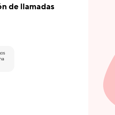
ón de llamadas
gos
ona