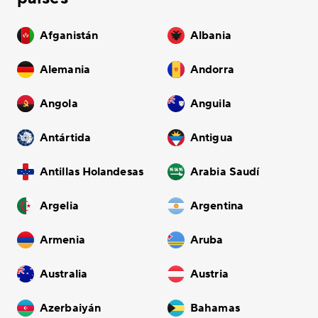
Afganistán
Albania
Alemania
Andorra
Angola
Anguila
Antártida
Antigua
Antillas Holandesas
Arabia Saudí
Argelia
Argentina
Armenia
Aruba
Australia
Austria
Azerbaiyán
Bahamas