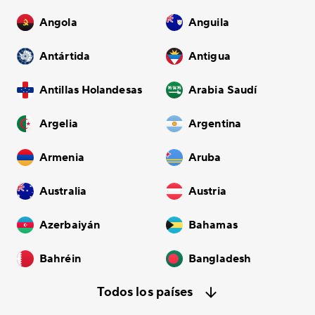
Angola
Anguila
Antártida
Antigua
Antillas Holandesas
Arabia Saudí
Argelia
Argentina
Armenia
Aruba
Australia
Austria
Azerbaiyán
Bahamas
Bahréin
Bangladesh
Todos los países