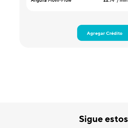
Anguila Móvil-Flow
22.7¢ / min
Agregar Crédito
Sigue estos