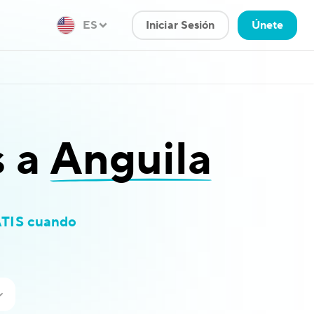
ES
Iniciar Sesión
Únete
s a
Anguila
TIS cuando