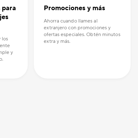
s para
Promociones y más
jes
Ahorra cuando llames al
extranjero con promociones y
ofertas especiales. Obtén minutos
 los
extra y más.
tente
mple y
o.