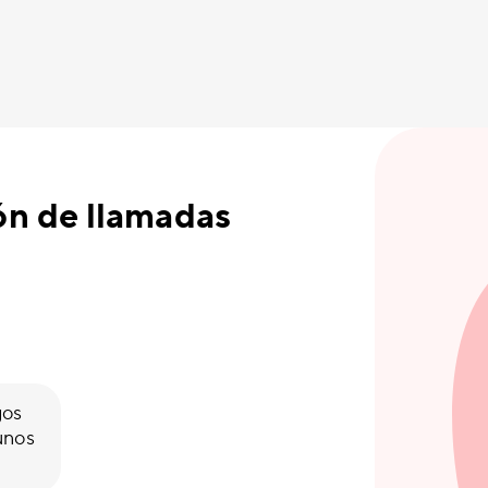
ón de llamadas
gos
unos