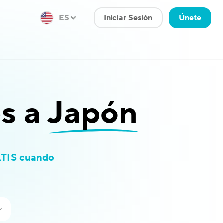
ES
Iniciar Sesión
Únete
es a
Japón
TIS cuando