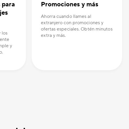
s para
Promociones y más
jes
Ahorra cuando llames al
extranjero con promociones y
ofertas especiales. Obtén minutos
 los
extra y más.
tente
mple y
o.