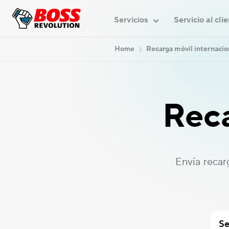
Servicios
Servicio al cli
Home
Recarga móvil internacio
Rec
Envía recar
Se