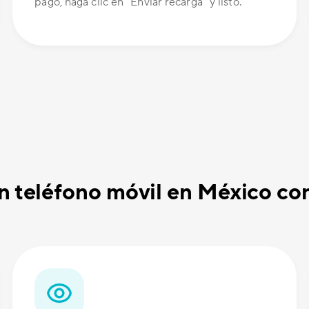
pago, haga clic en "Enviar recarga" y listo.
un teléfono móvil en México c