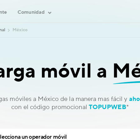
ente
Comunidad
nal
México
arga móvil a
Mé
gas móviles a México de la manera mas fácil y
aho
con el código promocional
TOPUPWEB
*
lecciona un operador móvil