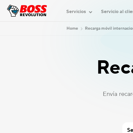
Servicios
Servicio al cli
Home
Recarga móvil internacio
Rec
Envía recar
Se