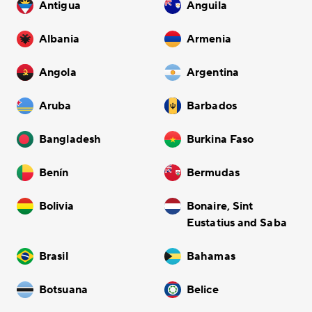
Antigua
Anguila
Albania
Armenia
Angola
Argentina
Aruba
Barbados
Bangladesh
Burkina Faso
Benín
Bermudas
Bolivia
Bonaire, Sint
Eustatius and Saba
Brasil
Bahamas
Botsuana
Belice