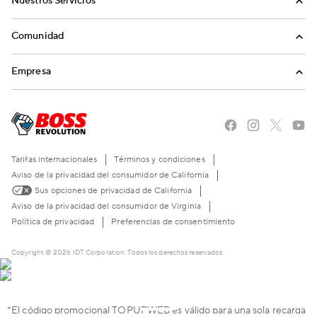
Nuestros Servicios
Llamadas
Comunidad
Envíos de Dinero
Invita a Amigos
Empresa
Recargas Internacionales
Blog
Nosotros
Historias del Sueño Americano
Carreras
The BOSS Local Shopping App
Preguntas Frecuentes
Tarifas internacionales
Términos y condiciones
Conviértete en un Revendedor
Contáctenos
Aviso de la privacidad del consumidor de California
Sus opciones de privacidad de California
Live Chat
Aviso de la privacidad del consumidor de Virginia
Política de privacidad
Preferencias de consentimiento
Copyright © 2026 IDT Corporation. Todos los derechos reservados.
*El código promocional TOPUPWEB es válido para una sola recarga