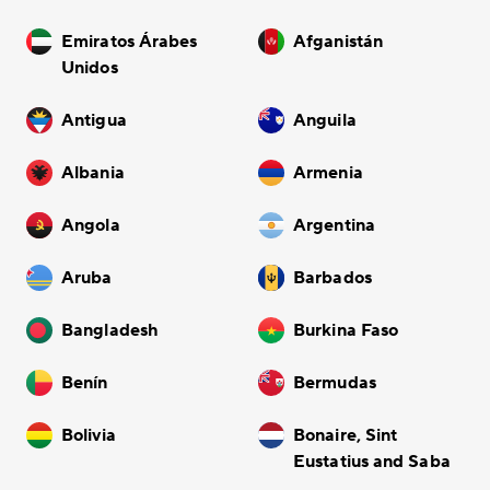
Emiratos Árabes
Afganistán
Unidos
Antigua
Anguila
Albania
Armenia
Angola
Argentina
Aruba
Barbados
Bangladesh
Burkina Faso
Benín
Bermudas
Bolivia
Bonaire, Sint
Eustatius and Saba