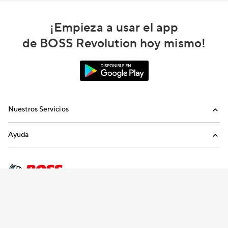
¡Empieza a usar el app
de BOSS Revolution hoy mismo!
Nuestros Servicios
Llamadas
Ayuda
Recargas Internacionales
Preguntas Frecuentes
Envíanos un email
Llámanos
Términos y condiciones
Política de privacidad
Declaración sobre la esclavitud moderna
Preferencias de consentimiento