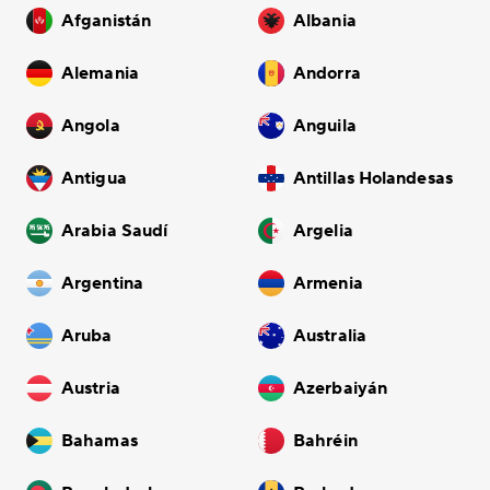
Afganistán
Albania
Alemania
Andorra
Angola
Anguila
Antigua
Antillas Holandesas
Arabia Saudí
Argelia
Argentina
Armenia
Aruba
Australia
Austria
Azerbaiyán
Bahamas
Bahréin