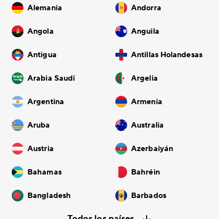
Alemania
Andorra
Angola
Anguila
Antigua
Antillas Holandesas
Arabia Saudí
Argelia
Argentina
Armenia
Aruba
Australia
Austria
Azerbaiyán
Bahamas
Bahréin
Bangladesh
Barbados
Todos los países