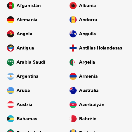
Afganistán
Albania
Alemania
Andorra
Angola
Anguila
Antigua
Antillas Holandesas
Arabia Saudí
Argelia
Argentina
Armenia
Aruba
Australia
Austria
Azerbaiyán
Bahamas
Bahréin