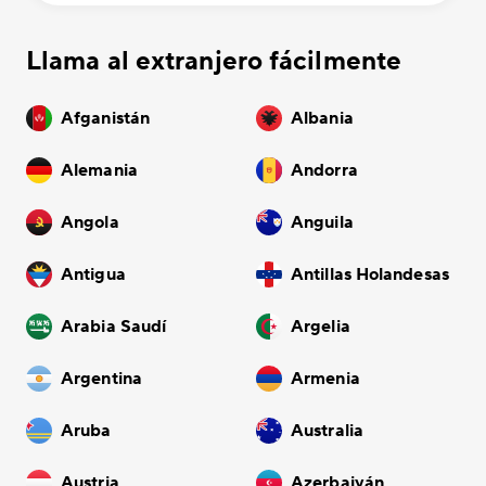
Llama al extranjero fácilmente
Afganistán
Albania
Alemania
Andorra
Angola
Anguila
Antigua
Antillas Holandesas
Arabia Saudí
Argelia
Argentina
Armenia
Aruba
Australia
Austria
Azerbaiyán