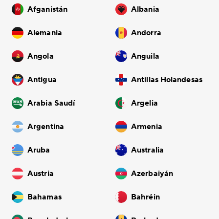
Afganistán
Albania
Alemania
Andorra
Angola
Anguila
Antigua
Antillas Holandesas
Arabia Saudí
Argelia
Argentina
Armenia
Aruba
Australia
Austria
Azerbaiyán
Bahamas
Bahréin