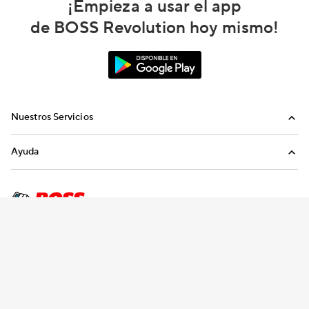
¡Empieza a usar el app
de BOSS Revolution hoy mismo!
Nuestros Servicios
Llamadas
Ayuda
Recargas Internacionales
Preguntas Frecuentes
Envíanos un email
Llámanos
Términos y condiciones
Política de privacidad
Declaración sobre la esclavitud moderna
Preferencias de consentimiento
Copyright © 2026 IDT Corporation. Todos los derechos reservados.