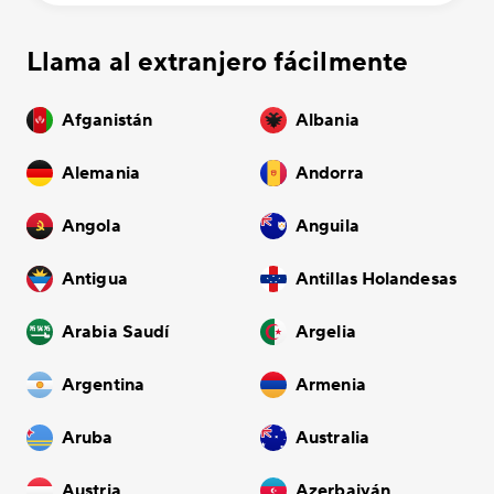
Llama al extranjero fácilmente
Afganistán
Albania
Alemania
Andorra
Angola
Anguila
Antigua
Antillas Holandesas
Arabia Saudí
Argelia
Argentina
Armenia
Aruba
Australia
Austria
Azerbaiyán