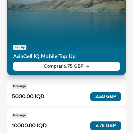
Top Up
AsiaCell IQ Mobile Top Up
Comprar 6.75 GBP
Recarga
5000.00 IQD
3.50 GBP
Recarga
10000.00 IQD
6.75 GBP