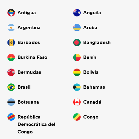
Antigua
Anguila
Argentina
Aruba
Barbados
Bangladesh
Burkina Faso
Benín
Bermudas
Bolivia
Brasil
Bahamas
Botsuana
Canadá
República
Congo
Democrática del
Congo