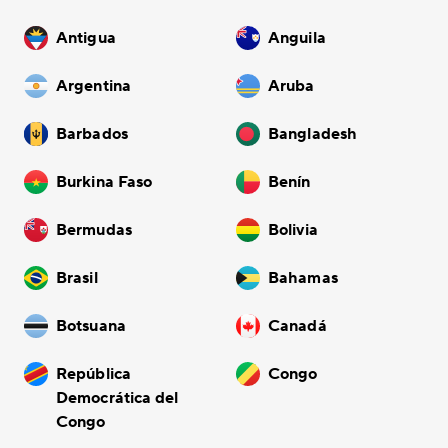
Antigua
Anguila
Argentina
Aruba
Barbados
Bangladesh
Burkina Faso
Benín
Bermudas
Bolivia
Brasil
Bahamas
Botsuana
Canadá
República
Congo
Democrática del
Congo