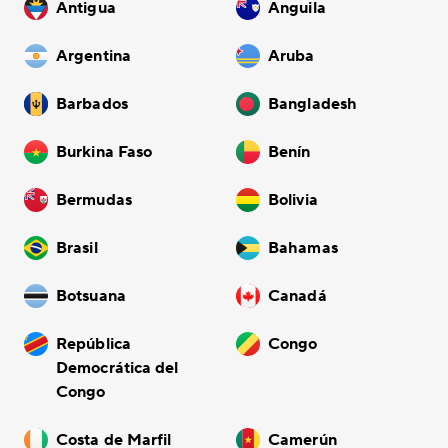
Antigua
Anguila
Argentina
Aruba
Barbados
Bangladesh
Burkina Faso
Benín
Bermudas
Bolivia
Brasil
Bahamas
Botsuana
Canadá
República
Congo
Democrática del
Congo
Costa de Marfil
Camerún