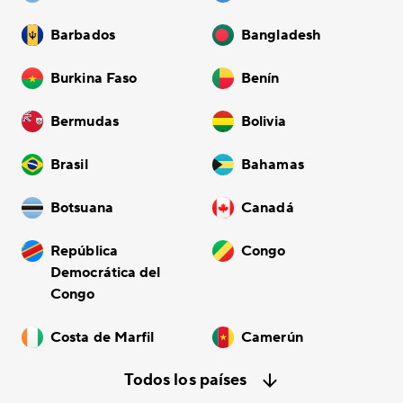
Barbados
Bangladesh
Burkina Faso
Benín
Bermudas
Bolivia
Brasil
Bahamas
Botsuana
Canadá
República
Congo
Democrática del
Congo
Costa de Marfil
Camerún
Todos los países