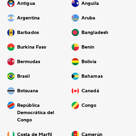
Antigua
Anguila
Argentina
Aruba
Barbados
Bangladesh
Burkina Faso
Benín
Bermudas
Bolivia
Brasil
Bahamas
Botsuana
Canadá
República
Congo
Democrática del
Congo
Costa de Marfil
Camerún