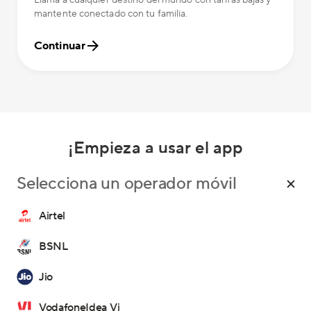
Llama a cualquier destino del mundo con tarifas bajas y
mantente conectado con tu familia.
Continuar
¡Empieza a usar el app
de BOSS Revolution hoy mismo!
Selecciona un operador móvil
Airtel
BSNL
Nuestros Servicios
Jio
Llamadas
Ayuda
VodafoneIdea Vi
Recargas Internacionales