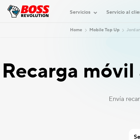
Servicios
Servicio al cli
Home
Mobile Top Up
Jordan
Recarga móvil
Envía reca
Se