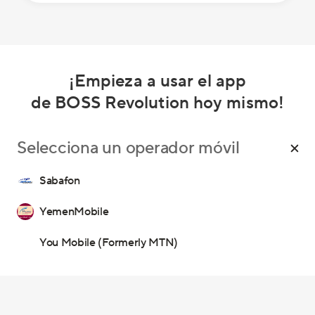
¡Empieza a usar el app
de BOSS Revolution hoy mismo!
Selecciona un operador móvil
Sabafon
Nuestros Servicios
YemenMobile
Llamadas
Ayuda
You Mobile (Formerly MTN)
Recargas Internacionales
Preguntas Frecuentes
Envíanos un email
Selecciona el país del destinatario
Llámanos