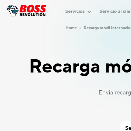
Servicios
Servicio al cli
Home
Recarga móvil internacio
Recarga mó
Envía recar
Se